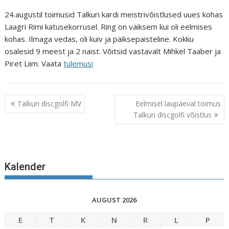
24.augustil toimusid Talkuri kardi meistrivõistlused uues kohas
Laagri Rimi katusekorrusel. Ring on väiksem kui oli eelmises
kohas. Ilmaga vedas, oli kuiv ja päiksepaisteline. Kokku
osalesid 9 meest ja 2 naist. Võitsid vastavalt Mihkel Taaber ja
Piret Liim. Vaata
tulemusi
Navigeerimine
Talkuri discgolfi MV
Eelmisel laupäeval toimus
Talkuri discgolfi võistlus
Kalender
AUGUST 2026
E
T
K
N
R
L
P