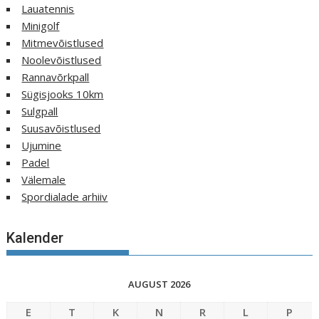
Lauatennis
Minigolf
Mitmevõistlused
Noolevõistlused
Rannavõrkpall
Sügisjooks 10km
Sulgpall
Suusavõistlused
Ujumine
Padel
Välemale
Spordialade arhiiv
Kalender
AUGUST 2026
E
T
K
N
R
L
P